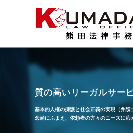
コ
ナ
ン
ビ
テ
ゲ
ン
ー
ツ
シ
に
ョ
移
ン
動
に
移
動
質の高いリーガルサー
基本的人権の擁護と社会正義の実現（弁護
念頭にふまえ、依頼者の方々のニーズに